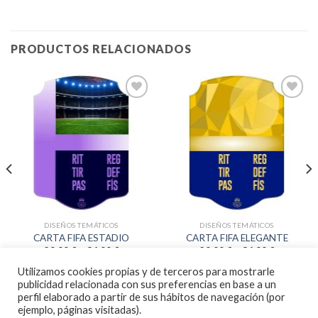
PRODUCTOS RELACIONADOS
Añadir
Añadir
a la
a la
lista de
lista de
deseos
deseos
DISEÑOS TEMÁTICOS
DISEÑOS TEMÁTICOS
CARTA FIFA ESTADIO
CARTA FIFA ELEGANTE
29.99
€
–
36.99
€
29.99
€
–
36.99
€
Utilizamos cookies propias y de terceros para mostrarle
publicidad relacionada con sus preferencias en base a un
PERSONALIZAR
PERSONALIZAR
perfil elaborado a partir de sus hábitos de navegación (por
ejemplo, páginas visitadas).