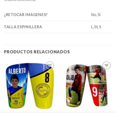
¿RETOCAR IMAGENES?
No, Si
TALLA ESPINILLERA
L, M, S
PRODUCTOS RELACIONADOS
Añadir
Añadir
a la
a la
lista de
lista de
deseos
deseos
ESPINILLERAS
ESPINILLERAS