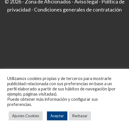
© 2026 - Zona de Aficionados -
Aviso legal
-
Política de
privacidad
-
Condiciones generales de contratación
Utilizamos cookies propias y de terceros para mostrarle
publicidad relacionada con sus preferencias en base a un
perfil elaborado a partir de sus hábitos de navegación (por
ejemplo, páginas visitadas).
Puede obtener más información y configurar sus
preferencias.
Ajustes Cookies
Aceptar
Rechazar