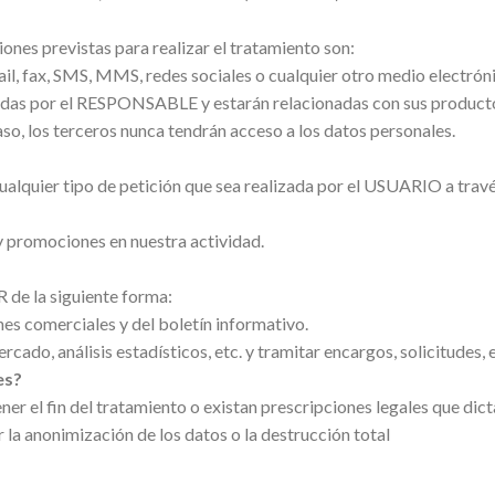
ones previstas para realizar el tratamiento son:
, fax, SMS, MMS, redes sociales o cualquier otro medio electrónico 
das por el RESPONSABLE y estarán relacionadas con sus productos 
o, los terceros nunca tendrán acceso a los datos personales.
 cualquier tipo de petición que sea realizada por el USUARIO a trav
 y promociones en nuestra actividad.
R de la siguiente forma:
s comerciales y del boletín informativo.
ado, análisis estadísticos, etc. y tramitar encargos, solicitudes,
es?
r el fin del tratamiento o existan prescripciones legales que dict
la anonimización de los datos o la destrucción total