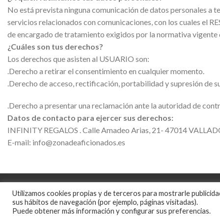
No está prevista ninguna comunicación de datos personales a terc
servicios relacionados con comunicaciones, con los cuales el R
de encargado de tratamiento exigidos por la normativa vigente 
¿Cuáles son tus derechos?
Los derechos que asisten al USUARIO son:
.Derecho a retirar el consentimiento en cualquier momento.
.Derecho de acceso, rectificación, portabilidad y supresión de su
.Derecho a presentar una reclamación ante la autoridad de contro
Datos de contacto para ejercer sus derechos:
INFINITY REGALOS . Calle Amadeo Arias, 21- 47014 VALLA
E-mail: info@zonadeaficionados.es
Utilizamos cookies propias y de terceros para mostrarle publicida
© 2026 - Zona de Afici
sus hábitos de navegación (por ejemplo, páginas visitadas).
Puede obtener más información y configurar sus preferencias.