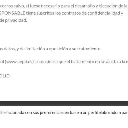
eros salvo, si fuese necesario para el desarrollo y ejecución de l
ESPONSABLE tiene suscritos los contratos de confidencialidad y
de privacidad.
s datos, y de limitación u oposición a su tratamiento.
l (www.aepd.es) si considera que el tratamiento no se ajusta a la 
DOLID
d relacionada con sus preferencias en base a un perfil elaborado a par
onados -
Aviso legal
-
Política de privacidad
-
Condiciones ge