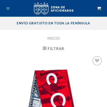
Skip
to
content
ENVÍO GRATUITO EN TODA LA PENÍNSULA
INICIO
FILTRAR
Añadir
a la
lista de
deseos