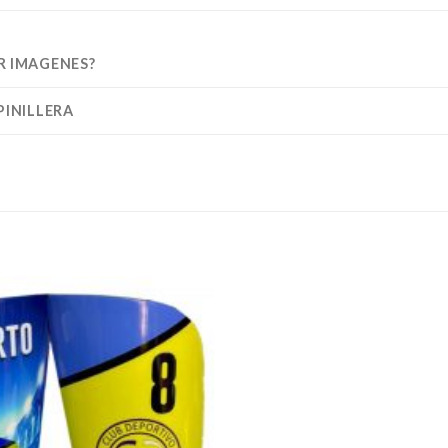
R IMAGENES?
PINILLERA
Añadir
a la
lista de
deseos