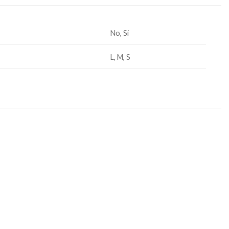
No, Si
L, M, S