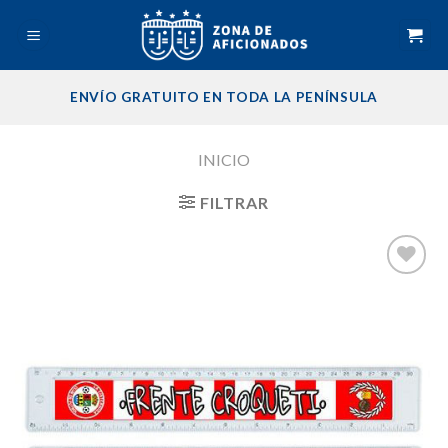
Skip
to
content
ENVÍO GRATUITO EN TODA LA PENÍNSULA
INICIO
FILTRAR
Añadir
a la
lista de
deseos