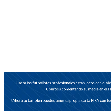
Hasta los futbolistas profesionales están locos con el 
Courtois comentando su media en el FI
!Ahora tú también puedes tener tu propia carta FIFA con tus 