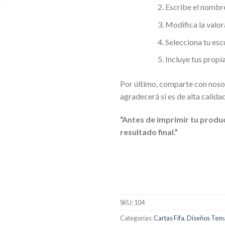
Escribe el nombre
Modifica la valora
Selecciona tu esc
Incluye tus propi
Por último, comparte con nosotr
agradecerá si es de alta calida
“Antes de imprimir tu produ
resultado final.”
SKU:
104
Categorías:
Cartas Fifa
,
Diseños Temá