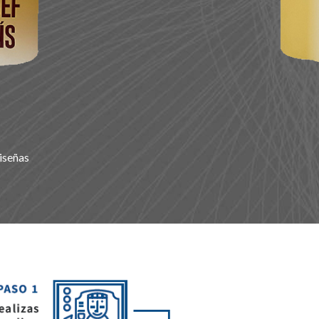
N
iseñas