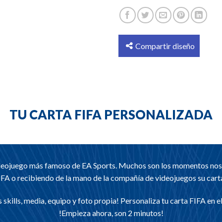
Compartir diseño
TU CARTA FIFA PERSONALIZADA
videojuego más famoso de EA Sports. Muchos son los momentos nos ha
FA o recibiendo de la mano de la compañía de videojuegos su carta
skills, media, equipo y foto propia! Personaliza tu carta FIFA en 
!Empieza ahora, son 2 minutos!