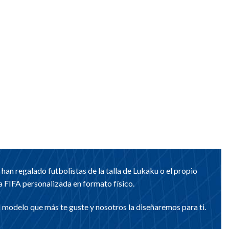
n regalado futbolistas de la talla de Lukaku o el propio
 FIFA personalizada en formato físico.
el modelo que más te guste y nosotros la diseñaremos para ti.