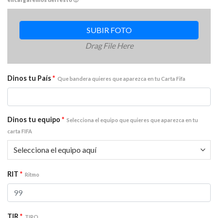
SUBIR FOTO
Drag File Here
Dinos tu País
*
Que bandera quieres que aparezca en tu Carta Fifa
Dinos tu equipo
*
Selecciona el equipo que quieres que aparezca en tu
carta FIFA
RIT
*
Ritmo
TIR
*
TIRO