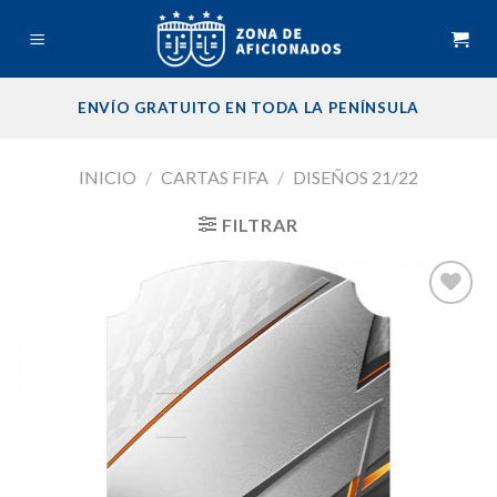
Skip
to
content
ENVÍO GRATUITO EN TODA LA PENÍNSULA
INICIO
/
CARTAS FIFA
/
DISEÑOS 21/22
FILTRAR
Añadir
a la
lista de
deseos