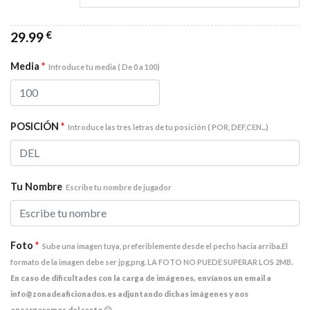
29.99
€
Media
*
Introduce tu media ( De 0 a 100)
POSICIÓN
*
Introduce las tres letras de tu posición ( POR, DEF,CEN...)
Tu Nombre
Escribe tu nombre de jugador
Foto
*
Sube una imagen tuya, preferiblemente desde el pecho hacia arriba.El
formato de la imagen debe ser jpg,png. LA FOTO NO PUEDE SUPERAR LOS 2MB.
En caso de dificultades con la carga de imágenes, envíanos un email a
info@zonadeaficionados.es adjuntando dichas imágenes y nos
encargaremos del resto 🙂