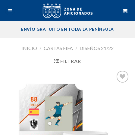
Skip
to
content
ENVÍO GRATUITO EN TODA LA PENÍNSULA
INICIO
/
CARTAS FIFA
/
DISEÑOS 21/22
FILTRAR
Añadir
a la
lista de
deseos