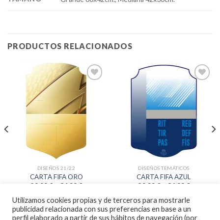
PRODUCTOS RELACIONADOS
Añadir
Añadir
a la
a la
lista de
lista de
deseos
deseos
DISEÑOS 21/22
DISEÑOS TEMÁTICOS
CARTA FIFA ORO
CARTA FIFA AZUL
29.99
€
–
36.99
€
29.99
€
–
36.99
€
Utilizamos cookies propias y de terceros para mostrarle
publicidad relacionada con sus preferencias en base a un
PERSONALIZAR
perfil elaborado a partir de sus hábitos de navegación (por