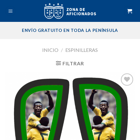
Skip
to
content
ENVÍO GRATUITO EN TODA LA PENÍNSULA
INICIO
/
ESPINILLERAS
FILTRAR
Añadir
a la
lista de
deseos