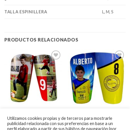
TALLA ESPINILLERA
L, M, S
PRODUCTOS RELACIONADOS
Añadir
Añadir
a la
a la
lista de
lista de
deseos
deseos
ESPINILLERAS
ESPINILLERAS
Espinillera con
Espinillera con
Utilizamos cookies propias y de terceros para mostrarle
Personalización Total
Personalización Rápida
publicidad relacionada con sus preferencias en base a un
39.99
€
36.99
€
perfil elaborado a partir de sus hábitos de navegación (por